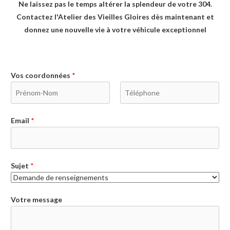
Ne laissez pas le temps altérer la splendeur de votre 304.
Contactez l'Atelier des Vieilles Gloires dès maintenant et
donnez une nouvelle vie à votre véhicule exceptionnel
Vos coordonnées
*
P
N
r
o
Email
*
é
m
n
o
m
Sujet
*
Votre message